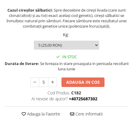
Cazul cireșilor sălbatici:
Spre deosebire de cireșii livada (care sunt
clonat/altoiți și au toți exact același cod genetic), cireșii sălbatici se
înmulțesc natural prin sâmburi. Fiecare sâmbure este rezultatul unei
combinații genetice unice (polenizare încrucișată).
Kg
:
IN STOC
Durata de livrare:
Se livreaza in stare proaspata in perioada recoltarii
luna iunie
ADAUGA IN COS
Cod Produs:
C182
Ai nevoie de ajutor?
+40725687302
Adauga la Favorite
Cere informatii