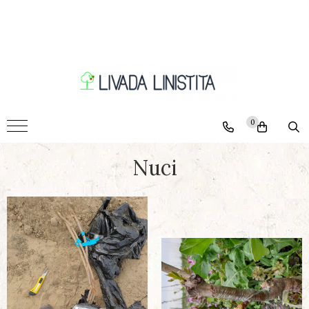
Pomi
Ciresi
Caisi
Nectarini
0
Piersici
Pruni
Nuci
Visini
Meri
Peri
Nuci