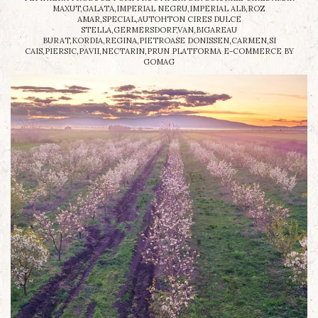
MAXUT,GALATA,IMPERIAL NEGRU,IMPERIAL ALB,ROZ
AMAR,SPECIAL,AUTOHTON CIRES DULCE
STELLA,GERMERSDORF,VAN,BIGAREAU
BURAT,KORDIA,REGINA,PIETROASE DONISSEN,CARMEN,SI
CAIS,PIERSIC,PAVII,NECTARIN,PRUN
PLATFORMA E-COMMERCE BY
GOMAG