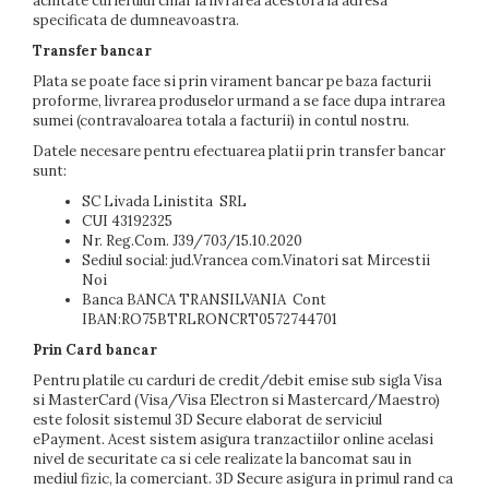
achitate curierului chiar la livrarea acestora la adresa
specificata de dumneavoastra.
Transfer bancar
Plata se poate face si prin virament bancar pe baza facturii
proforme, livrarea produselor urmand a se face dupa intrarea
sumei (contravaloarea totala a facturii) in contul nostru.
Datele necesare pentru efectuarea platii prin transfer bancar
sunt:
SC Livada Linistita SRL
CUI 43192325
Nr. Reg.Com. J39/703/15.10.2020
Sediul social: jud.Vrancea com.Vinatori sat Mircestii
Noi
Banca BANCA TRANSILVANIA Cont
IBAN:RO75BTRLRONCRT0572744701
Prin Card bancar
Pentru platile cu carduri de credit/debit emise sub sigla Visa
si MasterCard (Visa/Visa Electron si Mastercard/Maestro)
este folosit sistemul 3D Secure elaborat de serviciul
ePayment. Acest sistem asigura tranzactiilor online acelasi
nivel de securitate ca si cele realizate la bancomat sau in
mediul fizic, la comerciant. 3D Secure asigura in primul rand ca