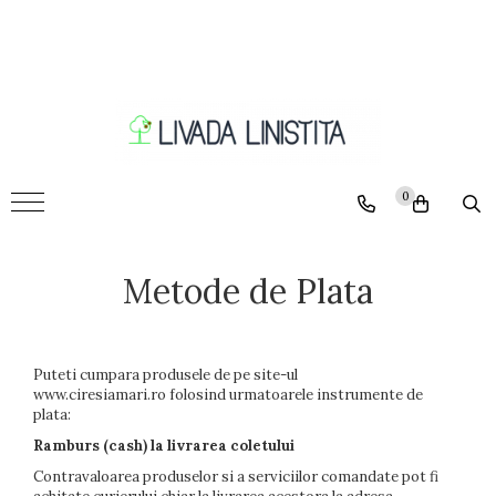
Pomi
Ciresi
Caisi
Nectarini
0
Piersici
Pruni
Metode de Plata
Visini
Meri
Peri
Puteti cumpara produsele de pe site-ul
Nuci
www.ciresiamari.ro folosind urmatoarele instrumente de
plata:
Ramburs (cash) la livrarea coletului
Contravaloarea produselor si a serviciilor comandate pot fi