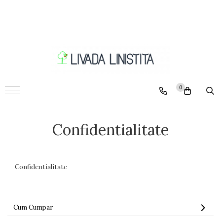
Pomi
Ciresi
Caisi
Nectarini
0
Piersici
Pruni
Confidentialitate
Visini
Meri
Peri
Confidentialitate
Nuci
Cum Cumpar