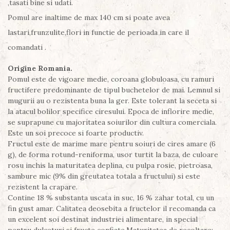
,tasati bine si udati.
Pomul are inaltime de max 140 cm si poate avea
lastari,frunzulite,flori in functie de perioada in care il
comandati .
Origine Romania.
Pomul este de vigoare medie, coroana globuloasa, cu ramuri
fructifere predominante de tipul buchetelor de mai. Lemnul si
mugurii au o rezistenta buna la ger. Este tolerant la seceta si
la atacul bolilor specifice ciresului. Epoca de inflorire medie,
se suprapune cu majoritatea soiurilor din cultura comerciala.
Este un soi precoce si foarte productiv.
Fructul este de marime mare pentru soiuri de cires amare (6
g), de forma rotund-reniforma, usor turtit la baza, de culoare
rosu inchis la maturitatea deplina, cu pulpa rosie, pietroasa,
sambure mic (9% din greutatea totala a fructului) si este
rezistent la crapare.
Contine 18 % substanta uscata in suc, 16 % zahar total, cu un
fin gust amar. Calitatea deosebita a fructelor il recomanda ca
un excelent soi destinat industriei alimentare, in special
pentru dulceturi si fructe confiate.Maturitatea de recoltare: