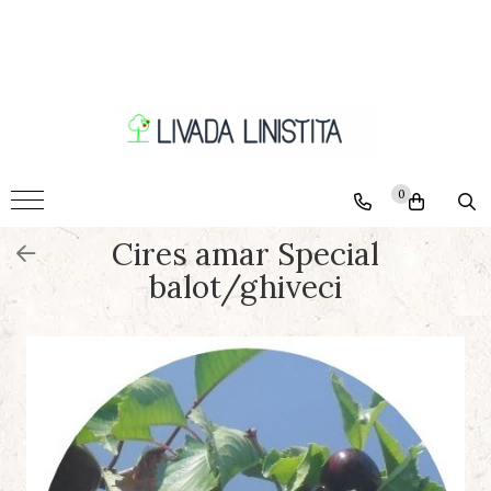
Pomi
Ciresi
Caisi
Nectarini
0
Piersici
Cires amar Special
Pruni
balot/ghiveci
Visini
Meri
Peri
Nuci