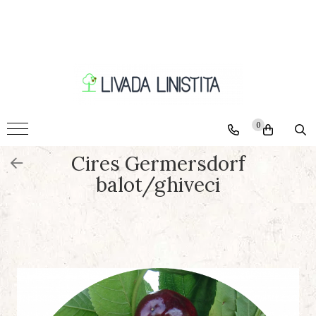
Pomi
Ciresi
Caisi
Nectarini
0
Piersici
Cires Germersdorf
Pruni
balot/ghiveci
Visini
Meri
Peri
Nuci