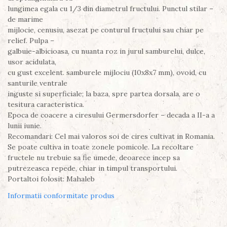
lungimea egala cu 1/3 din diametrul fructului. Punctul stilar –
de marime
mijlocie, cenusiu, asezat pe conturul fructului sau chiar pe
relief. Pulpa –
galbuie-albicioasa, cu nuanta roz in jurul samburelui, dulce,
usor acidulata,
cu gust excelent. samburele mijlociu (10x8x7 mm), ovoid, cu
santurile ventrale
inguste si superficiale; la baza, spre partea dorsala, are o
tesitura caracteristica.
Epoca de coacere a ciresului Germersdorfer – decada a II-a a
lunii iunie.
Recomandari: Cel mai valoros soi de cires cultivat in Romania.
Se poate cultiva in toate zonele pomicole. La recoltare
fructele nu trebuie sa fie umede, deoarece incep sa
putrezeasca repede, chiar in timpul transportului.
Portaltoi folosit: Mahaleb
Informatii conformitate produs