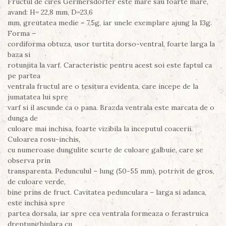
Fructul de cires Germersdorfer este mare sau foarte mare,
avand: H= 22,8 mm, D=23,6
mm, greutatea medie = 7,5g, iar unele exemplare ajung la 13g.
Forma –
cordiforma obtuza, usor turtita dorso-ventral, foarte larga la
baza si
rotunjita la varf. Caracteristic pentru acest soi este faptul ca
pe partea
ventrala fructul are o tesitura evidenta, care incepe de la
jumatatea lui spre
varf si il ascunde ca o pana. Brazda ventrala este marcata de o
dunga de
culoare mai inchisa, foarte vizibila la inceputul coacerii.
Culoarea rosu-inchis,
cu numeroase dungulite scurte de culoare galbuie, care se
observa prin
transparenta. Pedunculul – lung (50-55 mm), potrivit de gros,
de culoare verde,
bine prins de fruct. Cavitatea pedunculara – larga si adanca,
este inchisa spre
partea dorsala, iar spre cea ventrala formeaza o ferastruica
dreptunghiulara cu