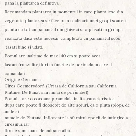
pana la plantarea definitiva .
Recomandam plantarea in momentul in care planta iese din
vegetatie plantarea se face prin realizarii unei gropi soateti
planta cu tot cu pamantul din ghiveci si o plasati in groapa
realizata daca este necesar completati cu pamanatul scos
,tasati bine si udati.
Pomul are inaltime de max 140 cm si poate avea
lastari,frunzulite,flori in functie de perioada in care il
comandati .
Origine Germania.
Cires Germersdorf (Uriasa de California sau California,
Plutane, De Banat sau inima de porumbel)
Pomul – are o coroana piramidala inalta, caracteristica,
dupa care poate fi deosebit de alte soiuri, ca o pluta (plop), de
unde si
numele de Plutane. Infloreste la sfarsitul epocii de inflorire a
ciresului, iar
florile sunt mari, de culoare alba.