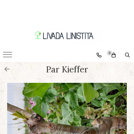
Pomi
Ciresi
Caisi
Nectarini
0
Piersici
Par Kieffer
Pruni
Visini
Meri
Peri
Nuci