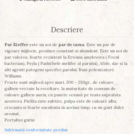
Descriere
Par Kieffer
este un soi de
par de iarna
. Este un par de
vigoare mijlocie, produce constant si abundent. Este un soi de
par valoros, foarte rezistent la Erwinia amylovora ( Focul
bacterian), Psyla ( Paduchele melifer al parului), Afide, dar si la
alti agenti patogeni specifici parului. Buni polenizatori:
Williams.
Fructe sunt mijlocii spre mari, 200 - 250gr., de culoare
galben-verzuie la recoltare, la maturitate de consum de
culoare galben-auriu, cu puncte cenusii pe toata suprafata
acestora. Pielita este subtire, pulpa este de culoare alba,
crocanta si foarte suculenta in acelasi timp, cu un gust dulce
aromat.
Portaltoi gutui
Informatii conformitate produs