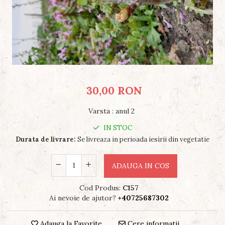
30,00 RON
Varsta
:
anul 2
IN STOC
Durata de livrare:
Se livreaza in perioada iesirii din vegetatie
ADAUGA IN COS
Cod Produs:
C157
Ai nevoie de ajutor?
+40725687302
Adauga la Favorite
Cere informatii