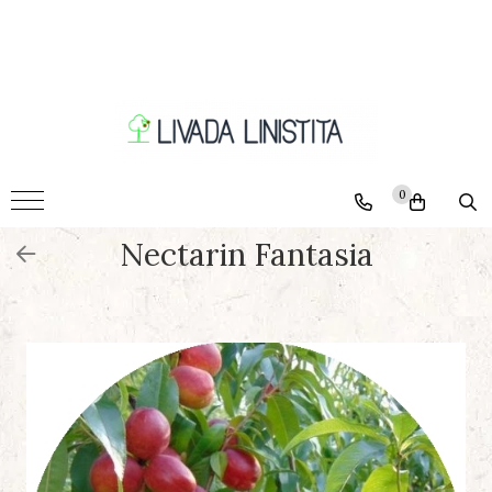
Pomi
Ciresi
Caisi
Nectarini
0
Piersici
Nectarin Fantasia
Pruni
Visini
Meri
Peri
Nuci