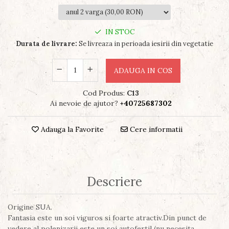
IN STOC
Durata de livrare:
Se livreaza in perioada iesirii din vegetatie
ADAUGA IN COS
Cod Produs:
C13
Ai nevoie de ajutor?
+40725687302
Adauga la Favorite
Cere informatii
Descriere
Origine SUA.
Fantasia este un soi viguros si foarte atractiv.Din punct de
vedere al polenizarii este un soi autofertil (nu necesita